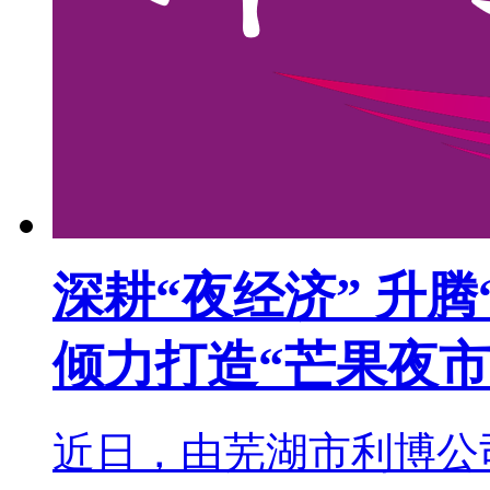
深耕“夜经济” 升
倾力打造“芒果夜市
近日，由芜湖市利博公