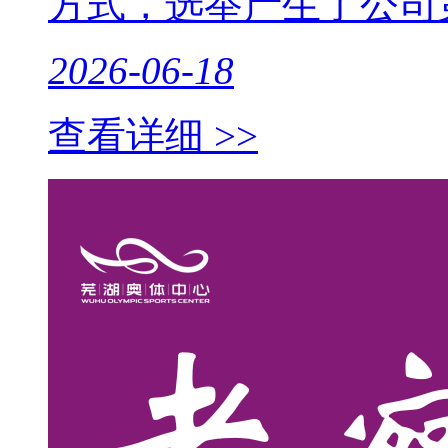
方式，选举产生了公司第
2026-06-18
查看详细 >>