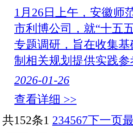
1月26日上午，安徽
市利博公司，就“十五
专题调研，旨在收集基
制相关规划提供实践参考
2026-01-26
查看详细 >>
共152条
1
2
3
4
5
6
7
下一页