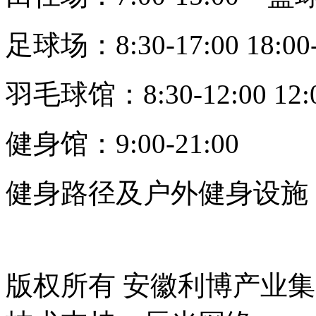
足球场：8:30-17:00 18:00-
羽毛球馆：8:30-12:00 12:0
健身馆：9:00-21:00
健身路径及户外健身设施：
版权所有 安徽利博产业集团