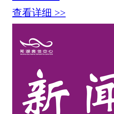
查看详细 >>