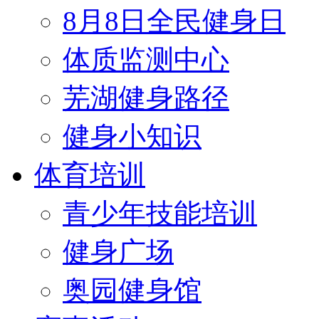
8月8日全民健身日
体质监测中心
芜湖健身路径
健身小知识
体育培训
青少年技能培训
健身广场
奥园健身馆