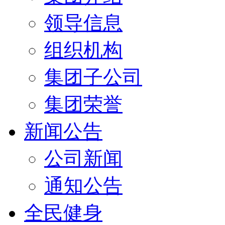
领导信息
组织机构
集团子公司
集团荣誉
新闻公告
公司新闻
通知公告
全民健身