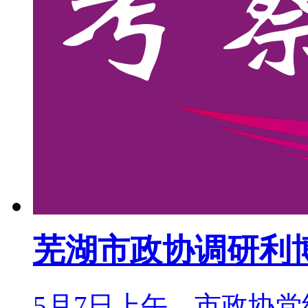
芜湖市政协调研利
5月7日上午，市政协