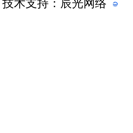
技术支持：辰光网络