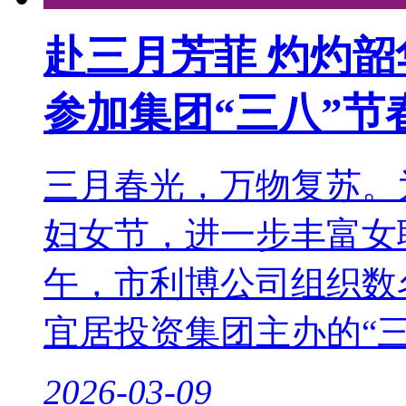
赴三月芳菲 灼灼
参加集团“三八”节
三月春光，万物复苏。为
妇女节，进一步丰富女
午，市利博公司组织数
宜居投资集团主办的“三月
2026-03-09