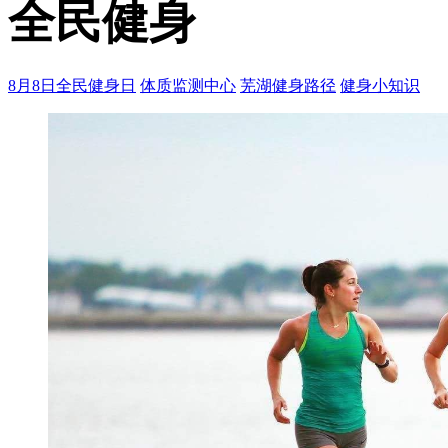
全民健身
8月8日全民健身日
体质监测中心
芜湖健身路径
健身小知识