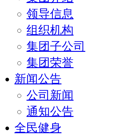
领导信息
组织机构
集团子公司
集团荣誉
新闻公告
公司新闻
通知公告
全民健身