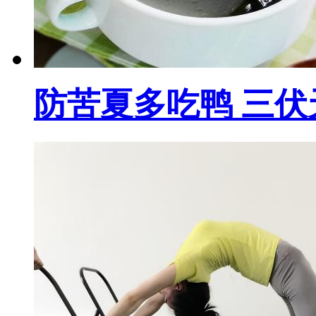
防苦夏多吃鸭 三