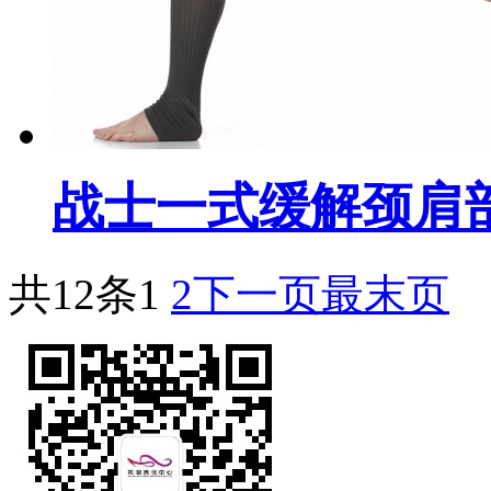
战士一式缓解颈肩
共12条
1
2
下一页
最末页