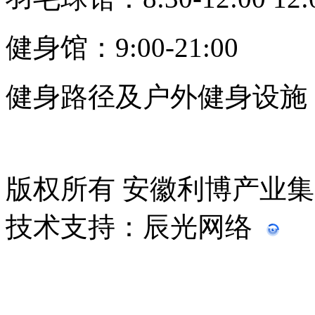
健身馆：9:00-21:00
健身路径及户外健身设施：
版权所有 安徽利博产业集团
技术支持：辰光网络