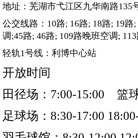
地址：芜湖市弋江区九华南路135
公交线路：10路; 16路; 18路; 19路
调;45路; 46路; 109路晚班空调; 113
轻轨1号线：利博中心站
开放时间
田径场：7:00-15:00 篮球
足球场：8:30-17:00 18:00-
羽毛球馆：8:30-12:00 12:0