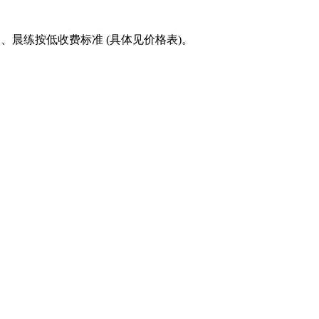
购、晨练按低收费标准 (具体见价格表)。