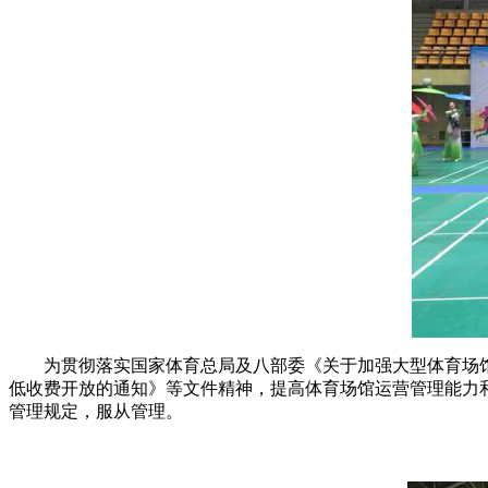
为贯彻落实国家体育总局及八部委《关于加强大型体育场馆运营
低收费开放的通知》等文件精神，提高体育场馆运营管理能力
管理规定，服从管理。