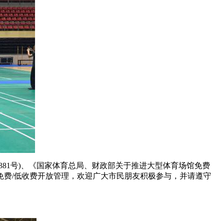
81号)、《国家体育总局、财政部关于推进大型体育场馆免费
费/低收费开放管理，欢迎广大市民朋友积极参与，并请遵守