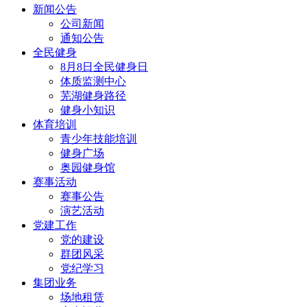
新闻公告
公司新闻
通知公告
全民健身
8月8日全民健身日
体质监测中心
芜湖健身路径
健身小知识
体育培训
青少年技能培训
健身广场
奥园健身馆
赛事活动
赛事公告
演艺活动
党建工作
党的建设
群团风采
党纪学习
集团业务
场地租赁