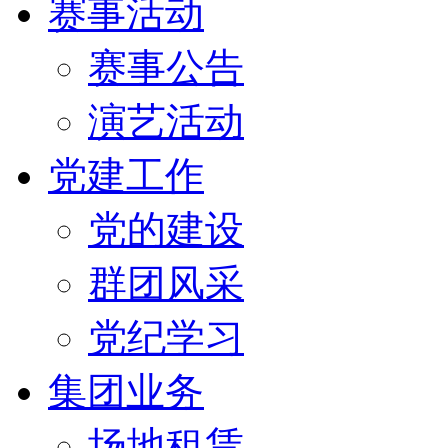
赛事活动
赛事公告
演艺活动
党建工作
党的建设
群团风采
党纪学习
集团业务
场地租赁