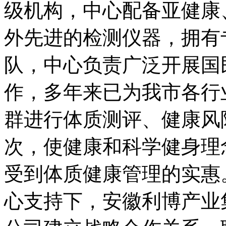
级机构，中心配备亚健康
外先进的检测仪器，拥有
队，中心负责广泛开展国
作，多年来已为我市各行
群进行体质测评、健康风
次，使健康和科学健身理
受到体质健康管理的实惠。
心支持下，安徽利博产业