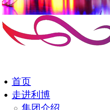
首页
走进利博
集团介绍